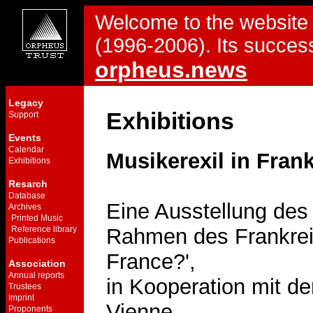
Welcome to the website 
(1996-2006). Its success
orpheus.news
Legacy
Exhibitions
Support
Events
Calendar
Musikerexil in Fran
Exhibitions
Resarch
Database
Eine Ausstellung des
Archives
Printed Music
Reference library
Rahmen des Frankrei
Publications
France?',
Association
Annual reports
in Kooperation mit de
Trustees
Imprint
Vienne
Proponents