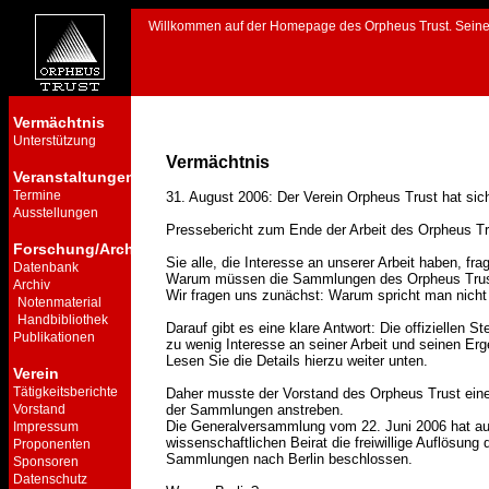
Willkommen auf der Homepage des Orpheus Trust. Seine he
Vermächtnis
Unterstützung
Vermächtnis
Veranstaltungen
Termine
31. August 2006: Der Verein Orpheus Trust hat sich
Ausstellungen
Pressebericht zum Ende der Arbeit des Orpheus T
Forschung/Archiv
Sie alle, die Interesse an unserer Arbeit haben, fra
Datenbank
Warum müssen die Sammlungen des Orpheus Trust 
Archiv
Wir fragen uns zunächst: Warum spricht man nicht
Notenmaterial
Handbibliothek
Darauf gibt es eine klare Antwort: Die offiziellen 
Publikationen
zu wenig Interesse an seiner Arbeit und seinen Erg
Lesen Sie die Details hierzu weiter unten.
Verein
Tätigkeitsberichte
Daher musste der Vorstand des Orpheus Trust eine 
Vorstand
der Sammlungen anstreben.
Die Generalversammlung vom 22. Juni 2006 hat au
Impressum
wissenschaftlichen Beirat die freiwillige Auflösung
Proponenten
Sammlungen nach Berlin beschlossen.
Sponsoren
Datenschutz