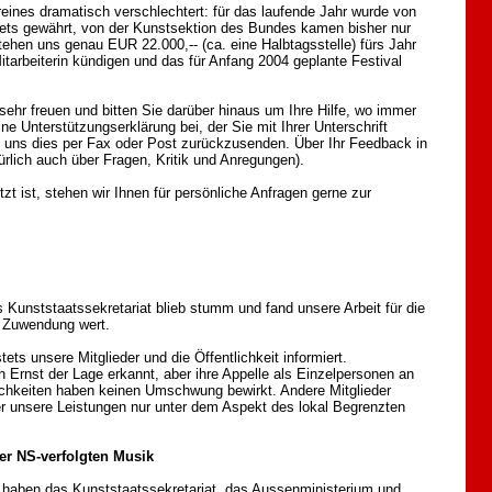
reines dramatisch verschlechtert: für das laufende Jahr wurde von
gets gewährt, von der Kunstsektion des Bundes kamen bisher nur
tehen uns genau EUR 22.000,-- (ca. eine Halbtagsstelle) fürs Jahr
Mitarbeiterin kündigen und das für Anfang 2004 geplante Festival
 sehr freuen und bitten Sie darüber hinaus um Ihre Hilfe, wo immer
ne Unterstützungserklärung bei, der Sie mit Ihrer Unterschrift
 uns dies per Fax oder Post zurückzusenden. Über Ihr Feedback in
rlich auch über Fragen, Kritik und Anregungen).
 ist, stehen wir Ihnen für persönliche Anfragen gerne zur
as Kunststaatssekretariat blieb stumm und fand unsere Arbeit für die
n Zuwendung wert.
ts unsere Mitglieder und die Öffentlichkeit informiert.
Ernst der Lage erkannt, aber ihre Appelle als Einzelpersonen an
lichkeiten haben keinen Umschwung bewirkt. Andere Mitglieder
r unsere Leistungen nur unter dem Aspekt des lokal Begrenzten
er NS-verfolgten Musik
 haben das Kunststaatssekretariat, das Aussenministerium und