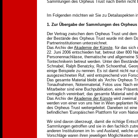
Sammlungen des Orpheus Trust nach Berlin nicht b
Im Folgenden möchten wir Sie zu Detailaspekten in
1. Zur Übergabe der Sammlungen des Orpheus 
Der Vertrag zwischen dem Orpheus Trust und dem 
der Bestände des Orpheus Trust wurde mit dem Dat
Partnerinstitutionen unterzeichnet.
Das Archiv der
Akademie der Künste
, für das sic
22. Juni 2006 entschieden hat, betreut über 800 N
Personennachlässe, thematische und allgemeine Sa
Tontechnikerin betreut werden. Unter den Beständen
Schnabel, Ralph Benatzky, Ruth Schoenthal, Georg
einige Beispiele zu nennen. Es ist damit nicht nur d
ausgezeichneten Ruf, wird entsprechend von Forsch
Das gesamte Material bleibt als 'Archiv Orpheus Tr
Tonaufnahmen, Notenmaterial, Fotos usw. Nach ein
Mitarbeiter sind eine Buchpublikation, eine Präsen
vertraglich vereinbart; das gesamte Material wird de
Das Archiv der
Akademie der Künste
wird zweimal j
werden von einer von uns hier in Wien geplanten N
des Orpheus Trust weitergeleitet. Daneben ist eine 
befindlichen 'Europäischen Plattform für vom Natio
Wir sind davon überzeugt, damit die richtige Entsc
Sammlungen getroffen und sie in den fachlich zutr
anderen Institutionen im In- und Ausland, welche u
Vorschläge waren ihren jeweiligen Möglichkeiten en