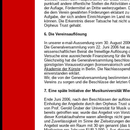
punktuell andere öffentliche Stellen die Aktivitäte
der Auflage, Fördermittel an Dritte weiterzugeben. 
die dem Verein gewährten Förderungen eklatant zu
Aufgabe, der sich andere Einrichtungen im Land n
können. Die Erkenntnis dieser Tatsache hat nicht 
Orpheus Trust gehabt.
6. Die Vereinsauflösung
In unserer e-mail-Aussendung vom 30. August 200
Die Generalversammlung vom 22. Juni 2006 hat au
wissenschaftlichen Beirat die freiwillige Auflösung
Versuche eine ausreichende Finanzierung für die Wei
Gleichzeitig hat die Generalversammlung beschlosse
günstigsten Voraussetzungen (konservatorisch und i
Akademie der Künste
in Berlin. Die Nachlassspend
einverstanden erklärt.
Wir, die von der Generalversammlung bestimmten 
Vereins zu sorgen und die Beschlüsse der letzte
7. Eine späte Initiative der Musikuniversität Wie
Ende Juni 2006, nach den Beschlüssen der auflös
Einholung der Angebote durch den Orpheus Trust und
von Prof. Gerold Gruber der Universität für Musik 
bereits getroffen war, wurde das Angebot von Vorsta
dieser Kontaktaufnahme waren allerdings nicht geei
und Zuverlässigkeit im Sinne der Zielsetzungen d
Angebot wurde ein Raum mit 30 qm genannt (das bis
Mietkosten pro Jahr von EUR 2.000,-). Aus diese