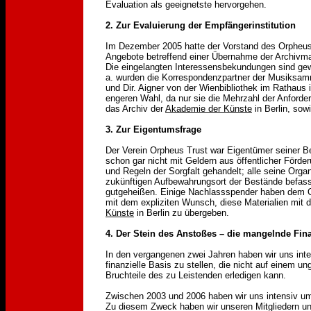
Evaluation als geeignetste hervorgehen.
2. Zur Evaluierung der Empfängerinstitution
Im Dezember 2005 hatte der Vorstand des Orpheus 
Angebote betreffend einer Übernahme der Archivmate
Die eingelangten Interessensbekundungen sind gewi
a. wurden die Korrespondenzpartner der Musiksamml
und Dir. Aigner von der Wienbibliothek im Rathaus i
engeren Wahl, da nur sie die Mehrzahl der Anforde
das Archiv der
Akademie der Künste
in Berlin, sow
3. Zur Eigentumsfrage
Der Verein Orpheus Trust war Eigentümer seiner Be
schon gar nicht mit Geldern aus öffentlicher Förde
und Regeln der Sorgfalt gehandelt; alle seine Org
zukünftigen Aufbewahrungsort der Bestände befas
gutgeheißen. Einige Nachlassspender haben dem O
mit dem expliziten Wunsch, diese Materialien mit
Künste
in Berlin zu übergeben.
4. Der Stein des Anstoßes – die mangelnde Fin
In den vergangenen zwei Jahren haben wir uns inte
finanzielle Basis zu stellen, die nicht auf einem u
Bruchteile des zu Leistenden erledigen kann.
Zwischen 2003 und 2006 haben wir uns intensiv um
Zu diesem Zweck haben wir unseren Mitgliedern und