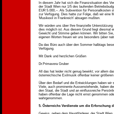
In diesem Jahr hat sich die Finanzsituation des Ve
der Stadt Wien nur 1/5 des laufenden Betriebsbud
EUR 5.000,--. Als Subvention für Personalkosten s
zur Verfügung. Dies hatte zur Folge, daß wir eine 
'Musikexil in Frankreich' absagen mußten.
Wir würden uns über Ihre finanzielle Unterstützung
dies möglich ist. Aus diesem Grund liegt diesmal ei
Gewicht und Stimme geben können. Wir bitten Sie,
eigenen Worten freuen wir uns besonders (aber natü
Da das Büro auch über den Sommer halbtags besetzt
Verfügung.
Mit Dank und herzlichen Grüßen
Dr.Primavera Gruber
All das hat leider nicht genug bewirkt; vor allem d
österreichische Exilmusik offenbar keiner größere
Über den Bedarf und die Entwicklungen haben wir ste
Viele, auch prominente Aussenstehende, haben den 
den Staat, die Stadt und an einflussreiche Persön
haben offenbar die Lage nicht ernst genommen ode
wahrgenommen.
5. Österreichs Verdienste um die Erforschung d
Gewiss, neben dem Hauptförderer, der Stadt Wien,