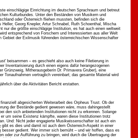
igste einschlägige Einrichtung im deutschen Sprachraum und betreut
schen Kulturbundes. Unter den Beständen von Musikern und
schland oder Österreich fliehen mussten, befinden sich die
 Heller, Georg Knepler, Artur Schnabel, Ruth Schoenthal, Mischa
t nur die größte einschlägige Institution, es hat auch einen weltweit
wird entsprechend von Forschern und Interessierten aus aller Welt
 Gebiet der Exilmusik führenden österreichischen Wissenschafter
ust' beisammen – es geschieht also auch keine Filetierung in
er Inventarisierung durch einen eigens dafür herangezogenen
ner Grünzweig, Mitherausgeberin Dr. Primavera Gruber), eine
der Tonaufnahmen vertraglich vereinbart; das gesamte Material wird
ährlich über die Aktivitäten Bericht erstatten.
 finanziell abgesicherten Weiterarbeit des Orpheus Trust. Ob der
vierung der Bestände gedient gewesen wäre, muss dahingestellt
bei den sich anbietenden Institutionen nicht zu erkennen. Solange
 er um seine Existenz kämpfte, waren diese Institutionen trotz
an. Und: Nicht jeder engagierte Musikwissenschafter ist auch ein
e
gibt es dies und damit ist auch dem Österreich-Aspekt in einer
e
besser gedient. Wer immer sich bemüht – und wir hoffen, dass es
en oder zur Aufführung zu bringen, wird durch die Übertragung der