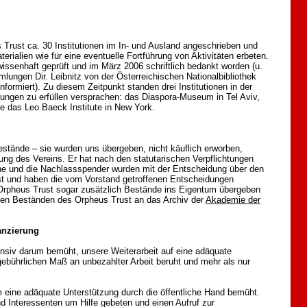
Trust ca. 30 Institutionen im In- und Ausland angeschrieben und
rialien wie für eine eventuelle Fortführung von Aktivitäten erbeten.
ssenhaft geprüft und im März 2006 schriftlich bedankt worden (u.
ungen Dir. Leibnitz von der Österreichischen Nationalbibliothek
nformiert). Zu diesem Zeitpunkt standen drei Institutionen in der
rungen zu erfüllen versprachen: das Diaspora-Museum in Tel Aviv,
ie das Leo Baeck Institute in New York.
stände – sie wurden uns übergeben, nicht käuflich erworben,
rung des Vereins. Er hat nach den statutarischen Verpflichtungen
ane und die Nachlassspender wurden mit der Entscheidung über den
st und haben die vom Vorstand getroffenen Entscheidungen
rpheus Trust sogar zusätzlich Bestände ins Eigentum übergeben
 den Beständen des Orpheus Trust an das Archiv der
Akademie der
anzierung
nsiv darum bemüht, unsere Weiterarbeit auf eine adäquate
ngebührlichen Maß an unbezahlter Arbeit beruht und mehr als nur
 eine adäquate Unterstützung durch die öffentliche Hand bemüht.
 Interessenten um Hilfe gebeten und einen Aufruf zur