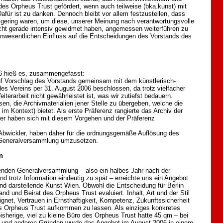
n des Orpheus Trust gefördert, wenn auch teilweise (bka.kunst) mit
Dafür ist zu danken. Dennoch bleibt vor allem festzustellen, dass
 gering waren, um diese, unserer Meinung nach verantwortungsvolle
icht gerade intensiv gewidmet haben, angemessen weiterführen zu
unwesentlichen Einfluss auf die Entscheidungen des Vorstands des
6 hieß es, zusammengefasst:
f Vorschlag des Vorstands gemeinsam mit dem künstlerisch-
 des Vereins per 31. August 2006 beschlossen, da trotz vielfacher
terarbeit nicht gewährleistet ist, was wir zutiefst bedauern.
n, die Archivmaterialien jener Stelle zu übergeben, welche die
m Kontext) bietet. Als erste Präferenz rangierte das Archiv der
er haben sich mit diesem Vorgehen und der Präferenz
Abwickler, haben daher für die ordnungsgemäße Auflösung des
n Generalversammlung umzusetzen.
n
enden Generalversammlung – also ein halbes Jahr nach der
 trotz Information eindeutig zu spät – erreichte uns ein Angebot
und darstellende Kunst Wien. Obwohl die Entscheidung für Berlin
nd und Beirat des Orpheus Trust evaluiert. Inhalt, Art und der Stil
gnet, Vertrauen in Ernsthaftigkeit, Kompetenz, Zukunftssicherheit
es Orpheus Trust aufkommen zu lassen. Als einziges konkretes
herige, viel zu kleine Büro des Orpheus Trust hatte 45 qm – bei
m und anderen Gründen wurde das Angebot im August 2006 in einem