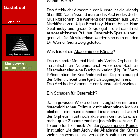
Warum Berlin?
Gästebuch
Das Archiv der
Akademie der Künste
ist die wicht
über 800 Nachlässe, darunter das Archiv des Jüdi
Musikforschern, die während der Nazizeit aus Deut
Nachlässe von Ralph Benatzky, Hanns Eisler, Hans
Spoliansky und Ignace Strasfogel. Es ist damit nich
ausgezeichneten Ruf, hat Österreich-Spezialisten, 
genutzt. Die Musikarchive werden von dem auf dem
Dr. Werner Grünzweig geleitet.
Was leistet die
Akademie der Künste
?
orpheus.news
Das gesamte Material bleibt als 'Archiv Orpheus Tr
Tonaufnahmen, Notenmaterial, Fotos usw. Nach ein
Mitarbeiter sind eine Buchpublikation (Hg. Dr. Wer
Präsentation der Bestände und die Digitalisierung 
der Öffentlichkeit unentgeltlich zugänglich sein.
Das Archiv der
Akademie der Künste
wird zweimal j
Ein Schaden für Österreich?
Ja, in gewisser Weise schon – verglichen mit einer
österreichischen Exilmusik mit einer reinen Archi
bleiben – eine ausreichende Finanzierung ist auch 
der Orpheus Trust noch aktiv sein konnte, bzw. als
meist guter Zusammenarbeit jedenfalls nicht am Pl
Experte für Exilmusik. An der
Akademie der Künst
Institution wie dem Archiv der
Akademie der Künst
viele sein werden – die verfolgte Musik zu erforsch