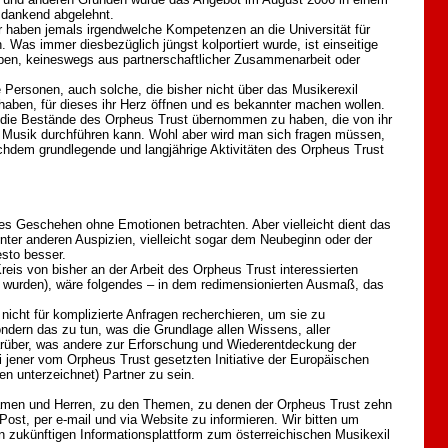
 dankend abgelehnt.
r haben jemals irgendwelche Kompetenzen an die Universität für
 Was immer diesbezüglich jüngst kolportiert wurde, ist einseitige
ben, keineswegs aus partnerschaftlicher Zusammenarbeit oder
 Personen, auch solche, die bisher nicht über das Musikerexil
t haben, für dieses ihr Herz öffnen und es bekannter machen wollen.
e die Bestände des Orpheus Trust übernommen zu haben, die von ihr
ten Musik durchführen kann. Wohl aber wird man sich fragen müssen,
achdem grundlegende und langjährige Aktivitäten des Orpheus Trust
es Geschehen ohne Emotionen betrachten. Aber vielleicht dient das
er anderen Auspizien, vielleicht sogar dem Neubeginn oder der
esto besser.
reis von bisher an der Arbeit des Orpheus Trust interessierten
n wurden), wäre folgendes – in dem redimensionierten Ausmaß, das
nicht für komplizierte Anfragen recherchieren, um sie zu
ndern das zu tun, was die Grundlage allen Wissens, aller
darüber, was andere zur Erforschung und Wiederentdeckung der
ei jener vom Orpheus Trust gesetzten Initiative der Europäischen
n unterzeichnet) Partner zu sein.
Damen und Herren, zu den Themen, zu denen der Orpheus Trust zehn
r Post, per e-mail und via Website zu informieren. Wir bitten um
 zukünftigen Informationsplattform zum österreichischen Musikexil