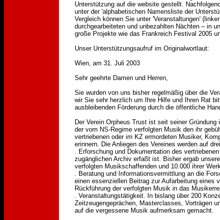
Unterstützung auf die website gestellt. Nachfolgen
unter der 'alphabetischen Namensliste der Unters
Vergleich können Sie unter 'Veranstaltungen' (linke
durchgearbeiteten und unbezahlten Nächten – in un
große Projekte wie das Frankreich Festival 2005 u
Unser Unterstützungsaufruf im Originalwortlaut:
Wien, am 31. Juli 2003
Sehr geehrte Damen und Herren,
Sie wurden von uns bisher regelmäßig über die Ver
wir Sie sehr herzlich um Ihre Hilfe und Ihren Rat b
ausbleibenden Förderung durch die öffentliche Hand
Der Verein Orpheus Trust ist seit seiner Gründung i
der vom NS-Regime verfolgten Musik den ihr gebü
vertriebenen oder im KZ ermordeten Musiker, Kompo
erinnern. Die Anliegen des Vereines werden auf dre
. Erforschung und Dokumentation des vertriebenen
zugänglichen Archiv erfaßt ist. Bisher ergab unser
verfolgten Musikschaffenden und 10.000 ihrer Wer
. Beratung und Informationsvermittlung an die For
einen essenziellen Beitrag zur Aufarbeitung eines
Rückführung der verfolgten Musik in das Musikerrep
. Veranstaltungstätigkeit. In bislang über 200 Konz
Zeitzeugengeprächen, Masterclasses, Vorträgen un
auf die vergessene Musik aufmerksam gemacht.