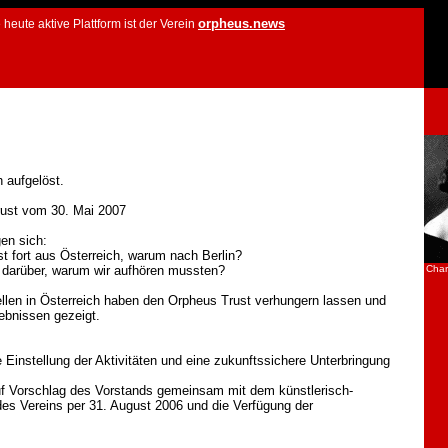
orpheus.news
ute aktive Plattform ist der Verein
 aufgelöst.
rust vom 30. Mai 2007
gen sich:
fort aus Österreich, warum nach Berlin?
 darüber, warum wir aufhören mussten?
Char
Stellen in Österreich haben den Orpheus Trust verhungern lassen und
ebnissen gezeigt.
Einstellung der Aktivitäten und eine zukunftssichere Unterbringung
f Vorschlag des Vorstands gemeinsam mit dem künstlerisch-
 des Vereins per 31. August 2006 und die Verfügung der