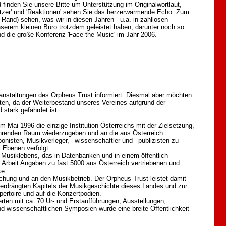
d finden Sie unsere Bitte um Unterstützung im Originalwortlaut,
tützer' und 'Reaktionen' sehen Sie das herzerwärmende Echo. Zum
r Rand) sehen, was wir in diesen Jahren - u.a. in zahllosen
serem kleinen Büro trotzdem geleistet haben, darunter noch so
nd die große Konferenz 'Face the Music' im Jahr 2006.
anstaltungen des Orpheus Trust informiert. Diesmal aber möchten
itten, da der Weiterbestand unseres Vereines aufgrund der
 stark gefährdet ist.
m Mai 1996 die einzige Institution Österreichs mit der Zielsetzung,
hrenden Raum wiederzugeben und an die aus Österreich
nisten, Musikverleger, –wissenschaftler und –publizisten zu
i Ebenen verfolgt:
 Musiklebens, das in Datenbanken und in einem öffentlich
e Arbeit Angaben zu fast 5000 aus Österreich vertriebenen und
ke.
schung und an den Musikbetrieb. Der Orpheus Trust leistet damit
 verdrängten Kapitels der Musikgeschichte dieses Landes und zur
ertoire und auf die Konzertpodien.
erten mit ca. 70 Ur- und Erstaufführungen, Ausstellungen,
d wissenschaftlichen Symposien wurde eine breite Öffentlichkeit