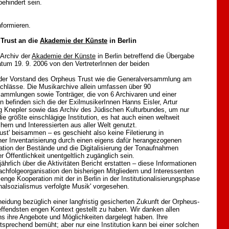
ehindert sein.
formieren.
Trust an die
Akademie der Künste
in Berlin
Archiv der
Akademie der Künste
in Berlin betreffend die Übergabe
um 19. 9. 2006 von den VertreterInnen der beiden
h der Vorstand des Orpheus Trust wie die Generalversammlung am
achlässe. Die Musikarchive allein umfassen über 90
mmlungen sowie Tonträger, die von 6 Archivaren und einer
 befinden sich die der ExilmusikerInnen Hanns Eisler, Artur
 Knepler sowie das Archiv des Jüdischen Kulturbundes, um nur
ie größte einschlägige Institution, es hat auch einen weltweit
ern und Interessierten aus aller Welt genutzt.
ust' beisammen – es geschieht also keine Filetierung in
er Inventarisierung durch einen eigens dafür herangezogenen
tation der Bestände und die Digitalisierung der Tonaufnahmen
r Öffentlichkeit unentgeltlich zugänglich sein.
ährlich über die Aktivitäten Bericht erstatten – diese Informationen
achfolgeorganisation den bisherigen Mitgliedern und Interessenten
enge Kooperation mit der in Berlin in der Institutionalisierungsphase
nalsozialismus verfolgte Musik' vorgesehen.
heidung bezüglich einer langfristig gesicherten Zukunft der Orpheus-
effendsten engen Kontext gestellt zu haben. Wir danken allen
ns ihre Angebote und Möglichkeiten dargelegt haben. Ihre
tsprechend bemüht; aber nur eine Institution kann bei einer solchen