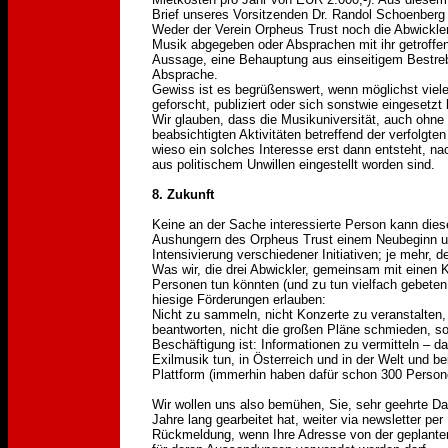
Brief unseres Vorsitzenden Dr. Randol Schoenberg
Weder der Verein Orpheus Trust noch die Abwickle
Musik abgegeben oder Absprachen mit ihr getroffen.
Aussage, eine Behauptung aus einseitigem Bestre
Absprache.
Gewiss ist es begrüßenswert, wenn möglichst viele
geforscht, publiziert oder sich sonstwie eingesetz
Wir glauben, dass die Musikuniversität, auch ohn
beabsichtigten Aktivitäten betreffend der verfolg
wieso ein solches Interesse erst dann entsteht, n
aus politischem Unwillen eingestellt worden sind.
8. Zukunft
Keine an der Sache interessierte Person kann dies
Aushungern des Orpheus Trust einem Neubeginn unt
Intensivierung verschiedener Initiativen; je mehr, d
Was wir, die drei Abwickler, gemeinsam mit einen K
Personen tun könnten (und zu tun vielfach gebete
hiesige Förderungen erlauben:
Nicht zu sammeln, nicht Konzerte zu veranstalten, 
beantworten, nicht die großen Pläne schmieden, so
Beschäftigung ist: Informationen zu vermitteln – 
Exilmusik tun, in Österreich und in der Welt und b
Plattform (immerhin haben dafür schon 300 Persone
Wir wollen uns also bemühen, Sie, sehr geehrte 
Jahre lang gearbeitet hat, weiter via newsletter pe
Rückmeldung, wenn Ihre Adresse von der geplanten