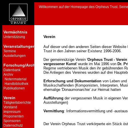
Willkommen auf der Homepage des Orpheus Trust. Seine he
Vermächtnis
Verein
Unterstützung
Veranstaltungen
Auf dieser und den anderen Seiten dieser Website
Trust in den Jahren seiner Existenz 1996-2006.
Termine
Ausstellungen
Der gemeinnützige Verein '
Orpheus Trust - Verein
vergessener Kunst
' wurde im Mai 1996 von
Dr. P
Forschung/Archiv
Regime vertriebenen Musik den ihr gebührenden Rau
Datenbank
Die Anliegen des Vereines wurden auf drei Haupteb
Archiv
Notenmaterial
Erforschung und Dokumentation
von Leben und 
Handbibliothek
Musikschaffenden (Komponisten, Interpreten, Musikw
Publikationen
ehemalige 'Donaumonarchie' zur Heimat hatten
Verein
Aufführung
der vergessenen Musik in eigenen Ver
Ausstellungen)
Tätigkeitsberichte
Vorstand
Vermittlung
: Informationsvermittlung und -austa
Impressum
Proponenten
Sponsoren
Der Verein Orpheus Trust verkörperte ein Stück öste
Datenschutz