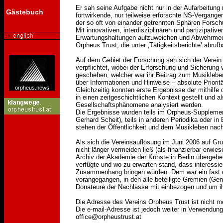
Er sah seine Aufgabe nicht nur in der Aufarbeitun
Gästebuch
fortwirkende, nur teilweise erforschte NS-Vergange
der so oft von einander getrennten Sphären Forsch
Mit innovativen, interdisziplinären und partizipati
Erwartungshaltungen aufzuweichen und Abwehrmech
Orpheus Trust, die unter ‚Tätigkeitsberichte’ abrufb
Auf dem Gebiet der Forschung sah sich der Verein 
verpflichtet, wobei der Erforschung und Sicherung 
geschehen, welcher war ihr Beitrag zum Musikleben 
über Informationen und Hinweise – absolute Priorit
orpheus.news
Gleichzeitig konnten erste Ergebnisse der mithilfe
in einen zeitgeschichtlichen Kontext gestellt und a
Gesellschaftsphänomene analysiert werden.
Die Ergebnisse wurden teils im Orpheus-Supplement 
Gerhard Scheit), teils in anderen Periodika oder in 
stehen der Öffentlichkeit und dem Musikleben nach
Als sich die Vereinsauflösung im Juni 2006 auf Gru
nicht länger vermeiden ließ (als finanzierbar erwie
Archiv der
Akademie der Künste
in Berlin übergeb
verfügte und wo zu erwarten stand, dass interessie
Zusammenhang bringen würden. Dem war ein fast e
vorangegangen, in den alle beteiligte Gremien (Ge
Donateure der Nachlässe mit einbezogen und um i
Die Adresse des Vereins Orpheus Trust ist nicht me
Die e-mail-Adresse ist jedoch weiter in Verwendung
office@orpheustrust.at