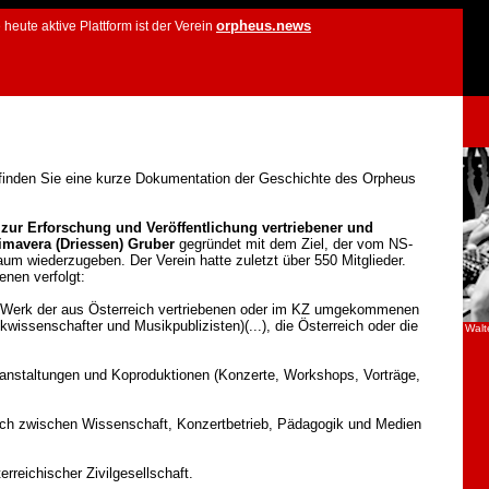
orpheus.news
ute aktive Plattform ist der Verein
 finden Sie eine kurze Dokumentation der Geschichte des Orpheus
 zur Erforschung und Veröffentlichung vertriebener und
rimavera (Driessen) Gruber
gegründet mit dem Ziel, der vom NS-
m wiederzugeben. Der Verein hatte zuletzt über 550 Mitglieder.
enen verfolgt:
Werk der aus Österreich vertriebenen oder im KZ umgekommenen
issenschafter und Musikpublizisten)(...), die Österreich oder die
Walt
anstaltungen und Koproduktionen (Konzerte, Workshops, Vorträge,
usch zwischen Wissenschaft, Konzertbetrieb, Pädagogik und Medien
rreichischer Zivilgesellschaft.