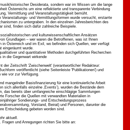
g musikhistorischer Desiderata, sondern war im Wissen um die lange
nheit Österreichs um eine reflektierte und transparente Verbindung
ung, Vermittlung und Veranstaltungstätigkeit bemüht.
ven Veranstaltungs- und Vermittlungsformen wurde versucht, erstarrte
anismen zu untergraben. In den einzelnen Jahresberichten des
ar sind, finden sich dafür zahlreiche Beispiele.
sozialhistorischen und kulturwissenschaftlichen Ansätzen
von Grundlagen – wer waren die Betroffenen, was ist Ihnen
in Österreich und im Exil, wo befinden sich Quellen, wer verfügt
ät eingeräumt wurde.
 qualitativer und quantitativer Methoden durchgeführten Recherchen
ls in die Gegenwart wirkende
der Zeitschrift 'Zwischenwelt' (verantwortlicher Redakteur:
Buchform veröffentlicht (siehe Seitenleiste 'Publikationen') und
 wie vor zur Verfügung.
nd mangelnder Basisfinanzierung für eine kontinuierliche Arbeit
sen sich allenfalls einzelne ‚Events’), wurden die Bestände dem
en, das bereits über umfangreiche einschlägige Sammlungen
rte Forscher die Quellen mit verwandten Materialien in
injähriger Sondierungs- und Entscheidungsprozess
neralversammlung, Vorstand, Beirat) und Personen, darunter die
hre Entscheidung gebeten worden sind.
hr aktuell.
. Fragen und Anregungen richten Sie bitte an: