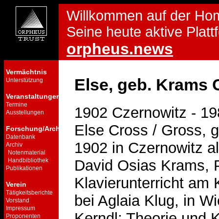
Willkommen auf der Ho
Seine heute aktive Plattf
orpheus.news
Vermächtnis
Else, geb. Krams 
Unterstützung
Veranstaltungen
Termine
1902 Czernowitz - 1
Ausstellungen
Else Cross / Gross,
Forschung/Archiv
Datenbank
1902 in Czernowitz al
Archiv
Notenmaterial
Handbibliothek
David Osias Krams, P
Publikationen
Klavierunterricht am
Verein
Tätigkeitsberichte
bei Aglaia Klug, in W
Vorstand
Impressum
Kerndl; Theorie und Kl
Proponenten