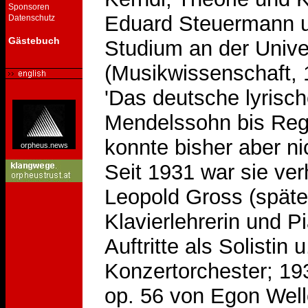
Sponsoren
Eduard Steuermann u
Datenschutz
Gästebuch
Studium an der Unive
(Musikwissenschaft, 
'Das deutsche lyrisch
Mendelssohn bis Reger
konnte bisher aber ni
orpheus.news
Seit 1931 war sie ver
Leopold Gross (später
Klavierlehrerin und P
Auftritte als Solistin
Konzertorchester; 19
op. 56 von Egon Well