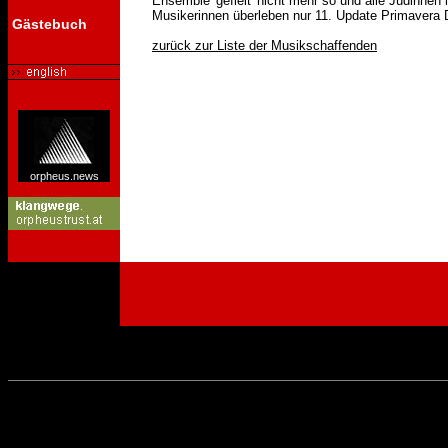
Ensemble 'gefielt' nicht mehr so und alle Jüdinne
Musikerinnen überleben nur 11. Update Primavera 
Gästebuch
zurück zur Liste der Musikschaffenden
orpheus.news