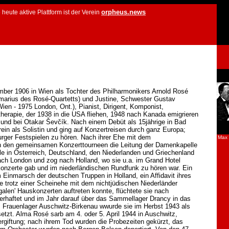
orpheus.news
ute aktive Plattform ist der Verein
mber 1906 in Wien als Tochter des Philharmonikers Arnold Rosé
imarius des Rosé-Quartetts) und Justine, Schwester Gustav
Wien - 1975 London, Ont.), Pianist, Dirigent, Komponist,
herapie, der 1938 in die USA fliehen, 1948 nach Kanada emigrieren
 und bei Otakar Ševčík. Nach einem Debüt als 15jährige in Bad
rein als Solistin und ging auf Konzertreisen durch ganz Europa;
rger Festspielen zu hören. Nach ihrer Ehe mit dem
Max 
n den gemeinsamen Konzerttourneen die Leitung der Damenkapelle
e in Österreich, Deutschland, den Niederlanden und Griechenland
 nach London und zog nach Holland, wo sie u.a. im Grand Hotel
okonzerte gab und im niederländischen Rundfunk zu hören war. Ein
 Einmarsch der deutschen Truppen in Holland, ein Affidavit ihres
ie trotz einer Scheinehe mit dem nichtjüdischen Niederländer
len' Hauskonzerten auftreten konnte, flüchtete sie nach
erhaftet und im Jahr darauf über das Sammellager Drancy in das
m Frauenlager Auschwitz-Birkenau wwurde sie im Herbst 1943 als
setzt. Alma Rosé sarb am 4. oder 5. April 1944 in Auschwitz,
rgiftung; nach ihrem Tod wurden die Probezeiten gekürzt, das