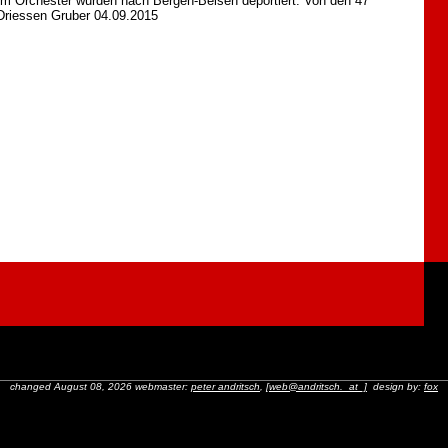
n im Orchester wurden nach Bergen-Belsen deportiert. Von den 47
Driessen Gruber 04.09.2015
changed August 08, 2026 webmaster:
peter andritsch
,
[web@andritsch._at_]
design by:
fox