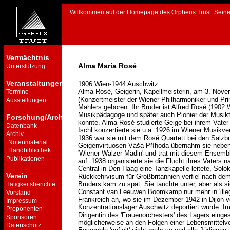
Willkommen auf der Homepage des Orpheus Trust. Seine he
Vermächtnis
Alma Maria Rosé
Unterstützung
Veranstaltungen
1906 Wien-1944 Auschwitz
Alma Rosé, Geigerin, Kapellmeisterin, am 3. Nove
Termine
(Konzertmeister der Wiener Philharmoniker und Pr
Ausstellungen
Mahlers geboren. Ihr Bruder ist Alfred Rosé (1902 
Musikpädagoge und später auch Pionier der Musikt
Forschung/Archiv
konnte. Alma Rosé studierte Geige bei ihrem Vater
Datenbank
Ischl konzertierte sie u.a. 1926 im Wiener Musikve
Archiv
1936 war sie mit dem Rosé Quartett bei den Salzbu
Notenmaterial
Geigenvirtuosen Váša Příhoda übernahm sie nebe
Handbibliothek
'Wiener Walzer Mädln' und trat mit diesem Ensembl
Publikationen
auf. 1938 organisierte sie die Flucht ihres Vaters
Central in Den Haag eine Tanzkapelle leitete, Sol
Verein
Rückkehrvisum für Großbritannien verfiel nach dem
Bruders kam zu spät. Sie tauchte unter, aber als s
Tätigkeitsberichte
Constant van Leeuwen Boomkamp nur mehr in 'illega
Vorstand
Frankreich an, wo sie im Dezember 1942 in Dijon v
Impressum
Konzentrationslager Auschwitz deportiert wurde. I
Proponenten
Dirigentin des 'Frauenorchesters' des Lagers einge
Sponsoren
möglicherweise an den Folgen einer Lebensmittelve
Datenschutz